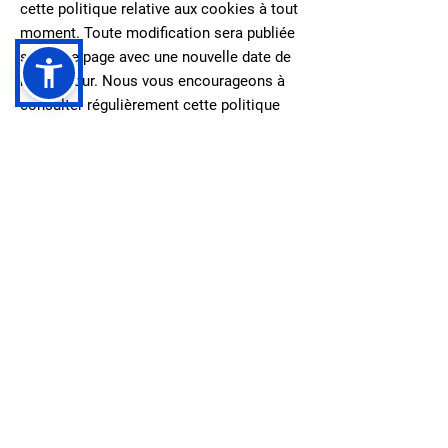
cette politique relative aux cookies à tout
moment. Toute modification sera publiée
sur cette page avec une nouvelle date de
mise à jour. Nous vous encourageons à
consulter régulièrement cette politique
pour rester informés des mises à jour
relatives aux cookies.
Contactez-nous
Si vous avez des questions ou des
préoccupations concernant notre
utilisation des cookies, veuillez nous
contacter à l'adresse suivante :
contact@negebu.com
.
En continuant à utiliser le site web de
Negebu.com, vous acceptez notre
utilisation des cookies conformément à